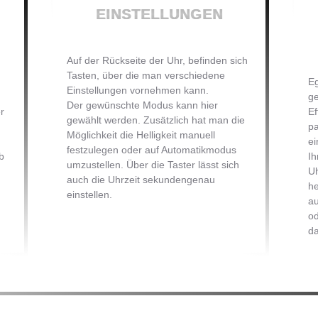
EINSTELLUNGEN
Auf der Rückseite der Uhr, befinden sich
Tasten, über die man verschiedene
Eg
Einstellungen vornehmen kann.
ge
Der gewünschte Modus kann hier
r
Ef
gewählt werden. Zusätzlich hat man die
pa
Möglichkeit die Helligkeit manuell
ei
festzulegen oder auf Automatikmodus
b
Ih
umzustellen. Über die Taster lässt sich
Uh
auch die Uhrzeit sekundengenau
he
einstellen.
au
od
da