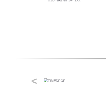
USB-Netzteil (5V, 2A).
<